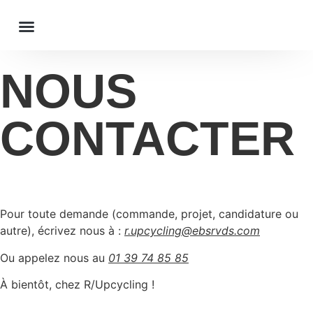
Notre atelier
Nos prestations
Notre boutique
Nous contacter
Mon compte
NOUS
CONTACTER
Pour toute demande (commande, projet, candidature ou
autre), écrivez nous à :
r.upcycling@ebsrvds.com
Ou appelez nous au
01 39 74 85 85
À bientôt, chez R/Upcycling !