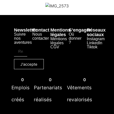
Newsletter
Contact
Mentions
S’engager
Réseaux
Suivre
Nous
légales
Où
sociaux
nos
contacter
donner
Mentions
Instagram
aventures
?
légales
LinkedIn
CGV
Tiktok
J'accepte
0
0
0
Emplois
Partenariats
Vêtements
créés
réalisés
revalorisés