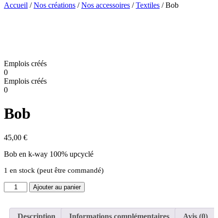
Accueil
/
Nos créations
/
Nos accessoires
/
Textiles
/ Bob
Emplois créés
0
Emplois créés
0
Bob
45,00
€
Bob en k-way 100% upcyclé
1 en stock (peut être commandé)
quantité
Ajouter au panier
de
Bob
Description
Informations complémentaires
Avis (0)