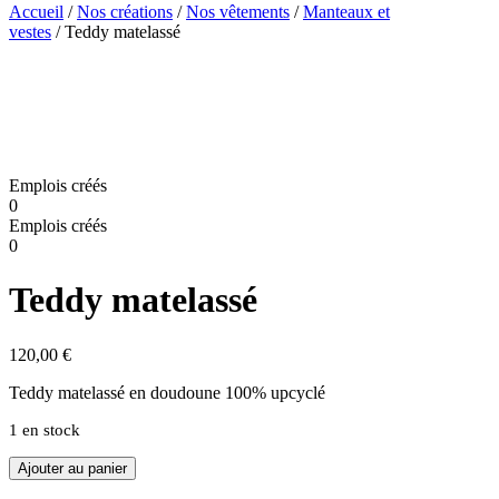
Accueil
/
Nos créations
/
Nos vêtements
/
Manteaux et
vestes
/ Teddy matelassé
Emplois créés
0
Emplois créés
0
Teddy matelassé
120,00
€
Teddy matelassé en doudoune 100% upcyclé
1 en stock
quantité
Ajouter au panier
de