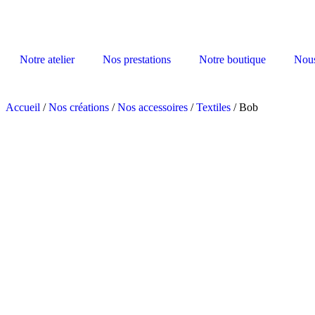
Notre atelier
Nos prestations
Notre boutique
Nous
Accueil
/
Nos créations
/
Nos accessoires
/
Textiles
/ Bob