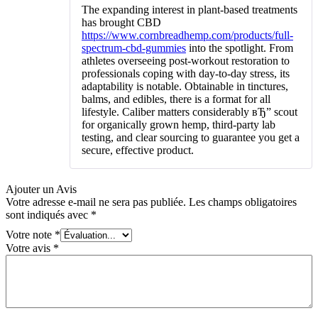
Note
The expanding interest in plant-based treatments
1
has brought CBD
sur
https://www.cornbreadhemp.com/products/full-
5
spectrum-cbd-gummies
into the spotlight. From
athletes overseeing post-workout restoration to
professionals coping with day-to-day stress, its
adaptability is notable. Obtainable in tinctures,
balms, and edibles, there is a format for all
lifestyle. Caliber matters considerably вЂ” scout
for organically grown hemp, third-party lab
testing, and clear sourcing to guarantee you get a
secure, effective product.
Ajouter un Avis
Votre adresse e-mail ne sera pas publiée.
Les champs obligatoires
sont indiqués avec
*
Votre note
*
Votre avis
*