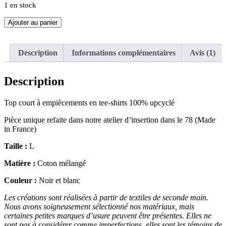
1 en stock
quantité
Ajouter au panier
de
Top
à
Description
Informations complémentaires
Avis (1)
empiècements
Description
Top court à empiècements en tee-shirts 100% upcyclé
Pièce unique refaite dans notre atelier d’insertion dans le 78 (Made
in France)
Taille :
L
Matière :
Coton mélangé
Couleur :
Noir et blanc
Les créations sont réalisées à partir de textiles de seconde main.
Nous avons soigneusement sélectionné nos matériaux, mais
certaines petites marques d’usure peuvent être présentes. Elles ne
sont pas à considérer comme imperfections, elles sont les témoins de