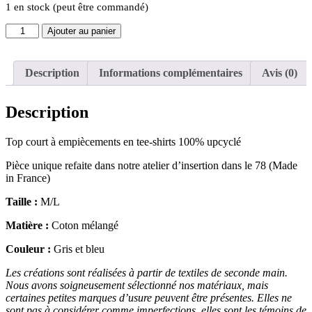
1 en stock (peut être commandé)
quantité
Ajouter au panier
de
Top
court
Description
Informations complémentaires
Avis (0)
à
empiècements
Description
Top court à empiècements en tee-shirts 100% upcyclé
Pièce unique refaite dans notre atelier d’insertion dans le 78 (Made
in France)
Taille :
M/L
Matière :
Coton mélangé
Couleur :
Gris et bleu
Les créations sont réalisées à partir de textiles de seconde main.
Nous avons soigneusement sélectionné nos matériaux, mais
certaines petites marques d’usure peuvent être présentes. Elles ne
sont pas à considérer comme imperfections, elles sont les témoins de